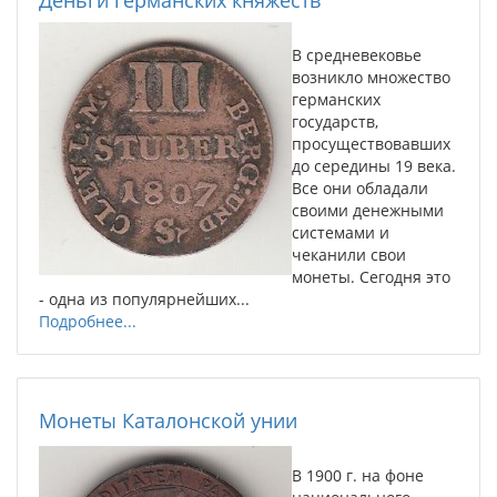
Деньги германских княжеств
В средневековье
возникло множество
германских
государств,
просуществовавших
до середины 19 века.
Все они обладали
своими денежными
системами и
чеканили свои
монеты. Сегодня это
- одна из популярнейших...
Подробнее...
Монеты Каталонской унии
В 1900 г. на фоне