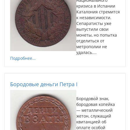
национального
кризиса в Испании
Каталония стремится
к независимости.
Сепаратисты уже
выпустили свои
монеты, но попытка
отделиться от
метрополии не
удалась....
Подробнее...
Бородовые деньги Петра I
Бородово́й знак,
бородовая копейка
— металлический
жетон, служащий
квитанцией об
оплате особой