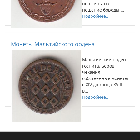
пошлины на
ношение бороды....
Подробнее...
Монеты Мальтийского ордена
Мальтийский орден
госпитальеров
чеканил
собственные монеты
с XIV до конца XVIII
в....
Подробнее...