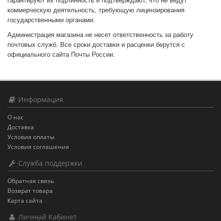
гарантируют их подлинность и подтверждают, что не ведут
коммерческую деятельность, требующую лицензирования
государственными органами.
Администрация магазина не несет ответственность за работу
почтовых служб. Все сроки доставки и расценки берутся с
официального сайта Почты России.
Информация
О нас
Доставка
Условия оплаты
Условия соглашения
Служба поддержки
Обратная связь
Возврат товара
Карта сайта
Личный Кабинет