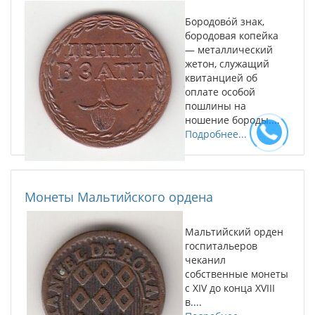
Бородово́й знак,
бородовая копейка
— металлический
жетон, служащий
квитанцией об
оплате особой
пошлины на
ношение бороды....
Подробнее...
Монеты Мальтийского ордена
Мальтийский орден
госпитальеров
чеканил
собственные монеты
с XIV до конца XVIII
в....