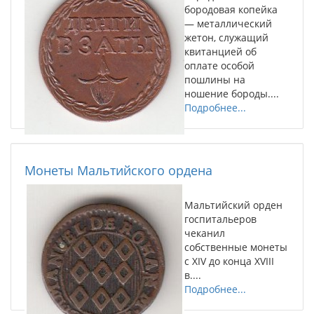
бородовая копейка
— металлический
жетон, служащий
квитанцией об
оплате особой
пошлины на
ношение бороды....
Подробнее...
Монеты Мальтийского ордена
Мальтийский орден
госпитальеров
чеканил
собственные монеты
с XIV до конца XVIII
в....
Подробнее...