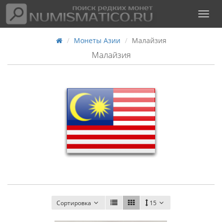
Монеты Азии
Малайзия
Малайзия
Сортировка
15