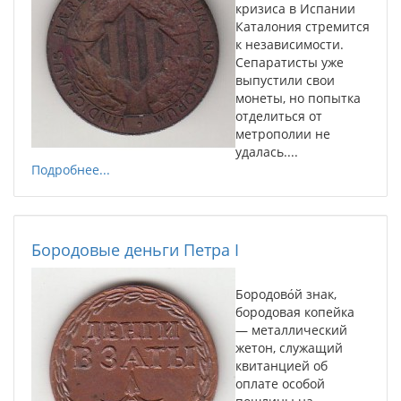
кризиса в Испании
Каталония стремится
к независимости.
Сепаратисты уже
выпустили свои
монеты, но попытка
отделиться от
метрополии не
удалась....
Подробнее...
Бородовые деньги Петра I
Бородово́й знак,
бородовая копейка
— металлический
жетон, служащий
квитанцией об
оплате особой