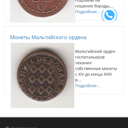
пошлины на
ношение бороды....
Подробнее...
Монеты Мальтийского ордена
Мальтийский орден
госпитальеров
чеканил
собственные монеты
с XIV до конца XVIII
в....
Подробнее...