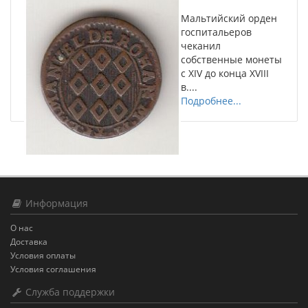
Мальтийский орден
госпитальеров
чеканил
собственные монеты
с XIV до конца XVIII
в....
Подробнее...
Информация
О нас
Доставка
Условия оплаты
Условия соглашения
Служба поддержки