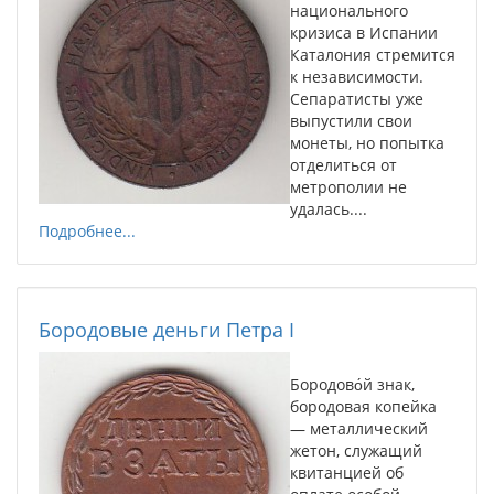
национального
кризиса в Испании
Каталония стремится
к независимости.
Сепаратисты уже
выпустили свои
монеты, но попытка
отделиться от
метрополии не
удалась....
Подробнее...
Бородовые деньги Петра I
Бородово́й знак,
бородовая копейка
— металлический
жетон, служащий
квитанцией об