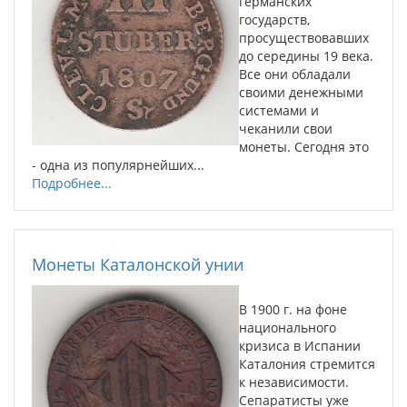
германских
государств,
просуществовавших
до середины 19 века.
Все они обладали
своими денежными
системами и
чеканили свои
монеты. Сегодня это
- одна из популярнейших...
Подробнее...
Монеты Каталонской унии
В 1900 г. на фоне
национального
кризиса в Испании
Каталония стремится
к независимости.
Сепаратисты уже