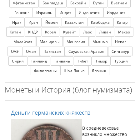
Афганистан
Бангладеш
Бахрейн
Бутан
Вьетнам
Гонконг
Израиль
Индия
Индонезия
Иордания
Ирак
Иран
Йемен
Казахстан
Камбоджа
Катар
Китай
КНДР
Корея
Кувейт
Лаос
Ливан
Макао
Малайзия
Мальдивы
Монголия
Мьянма
Непал
ОАЭ
Оман
Пакистан
Саудовская Аравия
Сингапур
Сирия
Таиланд
Тайвань
Тибет
Тимор
Турция
Филиппины
Шри-Ланка
Япония
Монеты и История (блог нумизмата)
Деньги германских княжеств
В средневековье
возникло множество