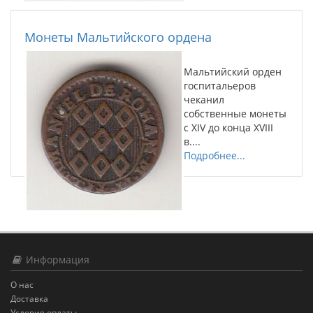
Монеты Мальтийского ордена
Мальтийский орден
госпитальеров
чеканил
собственные монеты
с XIV до конца XVIII
в....
Подробнее...
Информация
О нас
Доставка
Условия оплаты