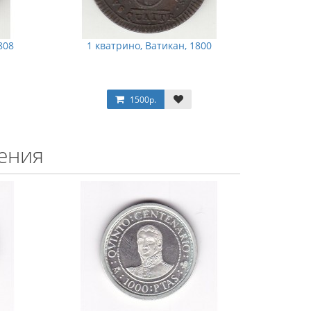
808
1 кватрино, Ватикан, 1800
1500р.
ения