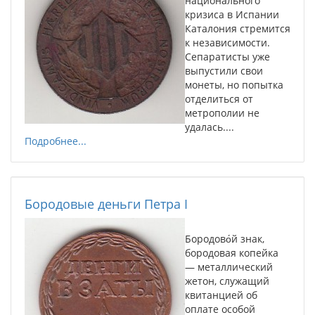
национального
кризиса в Испании
Каталония стремится
к независимости.
Сепаратисты уже
выпустили свои
монеты, но попытка
отделиться от
метрополии не
удалась....
Подробнее...
Бородовые деньги Петра I
Бородово́й знак,
бородовая копейка
— металлический
жетон, служащий
квитанцией об
оплате особой