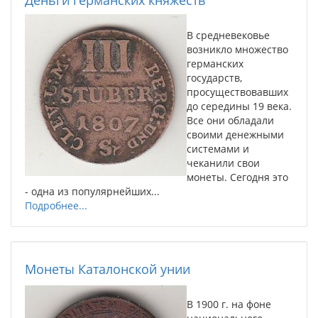
Деньги германских княжеств
В средневековье
возникло множество
германских
государств,
просуществовавших
до середины 19 века.
Все они обладали
своими денежными
системами и
чеканили свои
монеты. Сегодня это
- одна из популярнейших...
Подробнее...
Монеты Каталонской унии
В 1900 г. на фоне