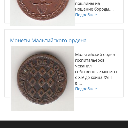
пошлины на
ношение бороды....
Подробнее...
Монеты Мальтийского ордена
Мальтийский орден
госпитальеров
чеканил
собственные монеты
с XIV до конца XVIII
в....
Подробнее...