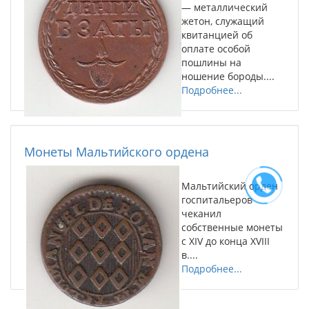
— металлический
жетон, служащий
квитанцией об
оплате особой
пошлины на
ношение бороды....
Подробнее...
Монеты Мальтийского ордена
Мальтийский орден
госпитальеров
чеканил
собственные монеты
с XIV до конца XVIII
в....
Подробнее...