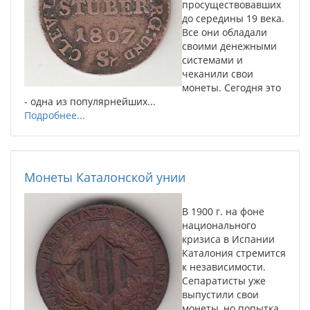
просуществовавших
до середины 19 века.
Все они обладали
своими денежными
системами и
чеканили свои
монеты. Сегодня это
- одна из популярнейших...
Подробнее...
Монеты Каталонской унии
В 1900 г. на фоне
национального
кризиса в Испании
Каталония стремится
к независимости.
Сепаратисты уже
выпустили свои
монеты, но попытка