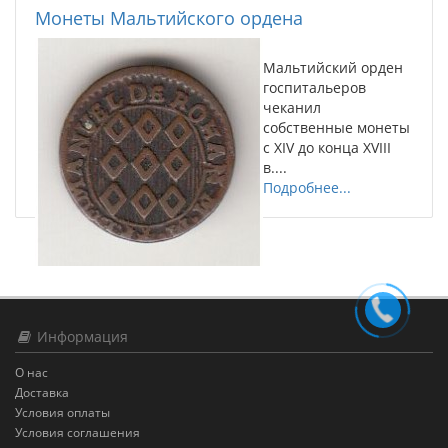
Монеты Мальтийского ордена
Мальтийский орден
госпитальеров
чеканил
собственные монеты
с XIV до конца XVIII
в....
Подробнее...
Информация
О нас
Доставка
Условия оплаты
Условия соглашения