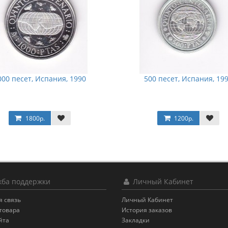
000 песет, Испания, 1990
500 песет, Испания, 19
1800р.
1200р.
ба поддержки
Личный Кабинет
я связь
Личный Кабинет
товара
История заказов
йта
Закладки