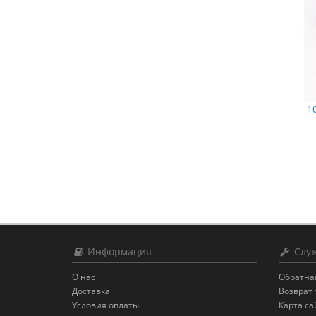
1
Информация
Служ
О нас
Обратна
Доставка
Возврат 
Условия оплаты
Карта са