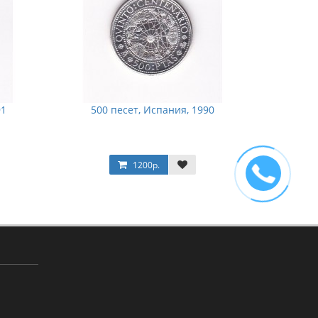
91
500 песет, Испания, 1990
1200р.