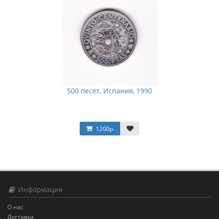
500 песет, Испания, 1990
1200р.
Информация
О нас
Доставка