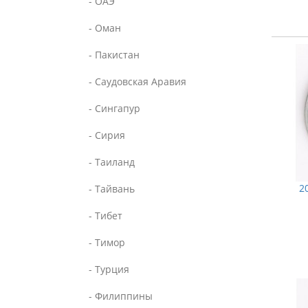
- ОАЭ
- Оман
- Пакистан
- Саудовская Аравия
- Сингапур
- Сирия
- Таиланд
2
- Тайвань
- Тибет
- Тимор
- Турция
- Филиппины