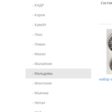
Состо
- КНДР
- Корея
- Кувейт
- Лаос
- Ливан
- Макао
- Малайзия
- Мальдивы
набор м
- Монголия
- Мьянма
- Непал