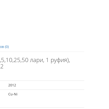
в (0)
,10,25,50 лари, 1 руфия),
12
2012
Cu-Ni