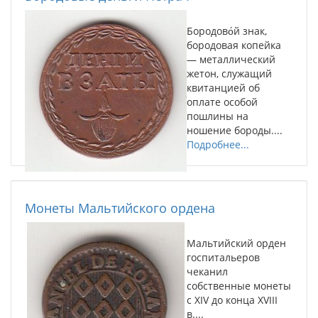
Бородово́й знак,
бородовая копейка
— металлический
жетон, служащий
квитанцией об
оплате особой
пошлины на
ношение бороды....
Подробнее...
Монеты Мальтийского ордена
Мальтийский орден
госпитальеров
чеканил
собственные монеты
с XIV до конца XVIII
в....