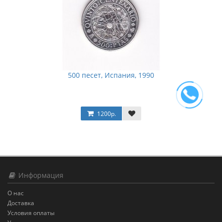
500 песет, Испания, 1990
1200р.
Информация
О нас
Доставка
Условия оплаты