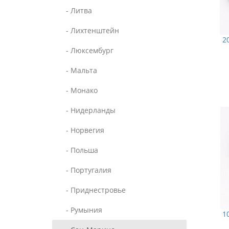
- Литва
- Лихтенштейн
2
- Люксембург
- Мальта
- Монако
- Нидерланды
- Норвегия
- Польша
- Португалия
- Приднестровье
- Румыния
1