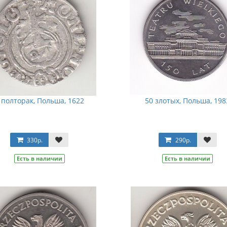
 полторак, Польша, 1622
50 злотых, Польша, 198
330р.
290р.
Есть в наличии
Есть в наличии