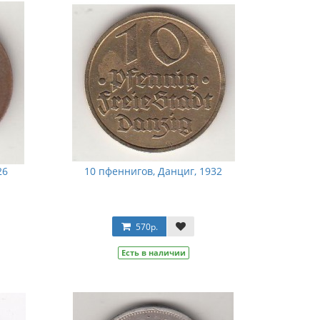
26
10 пфеннигов, Данциг, 1932
570р.
Есть в наличии