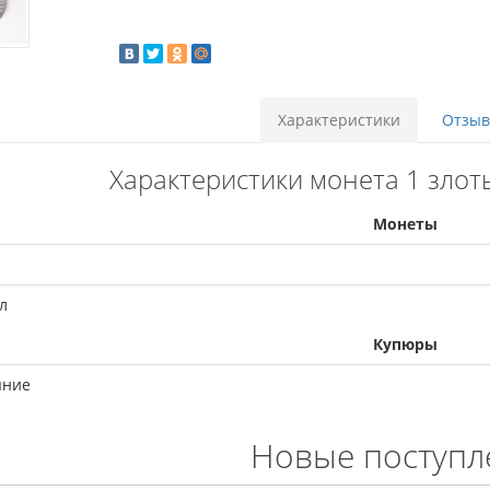
Характеристики
Отзыво
Характеристики монета 1 злот
Монеты
л
Купюры
яние
Новые поступл