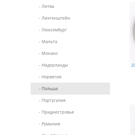
- Литва
- Лихтенштейн
- Люксембург
- Мальта
- Монако
- Нидерланды
2
- Норвегия
- Польша
- Португалия
- Приднестровье
- Румыния