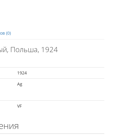
в (0)
ый, Польша, 1924
1924
Ag
VF
ения