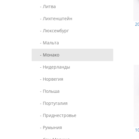
- Литва
- Лихтенштейн
2
- Люксембург
- Мальта
- Монако
- Нидерланды
- Норвегия
- Польша
- Португалия
- Приднестровье
- Румыния
1