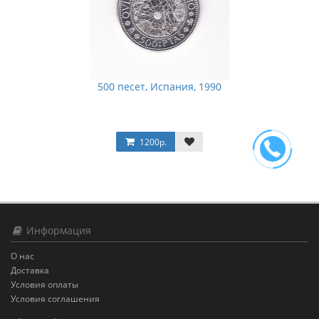
500 песет, Испания, 1990
1200р.
Информация
О нас
Доставка
Условия оплаты
Условия соглашения