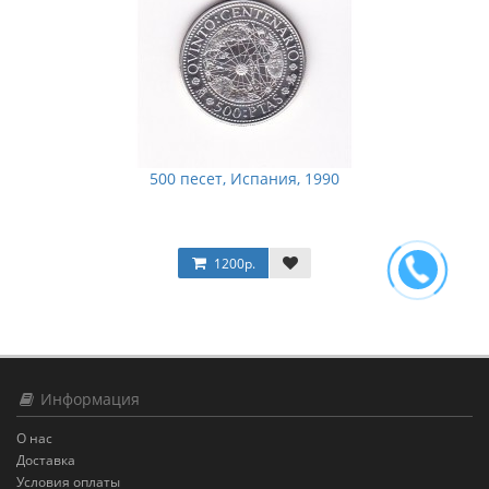
500 песет, Испания, 1990
1200р.
Информация
О нас
Доставка
Условия оплаты