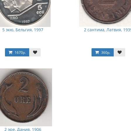
5 экю, Бельгия, 1997
2 сантима, Латвия, 193
1670р.
360р.
2 эре, Дания, 1906