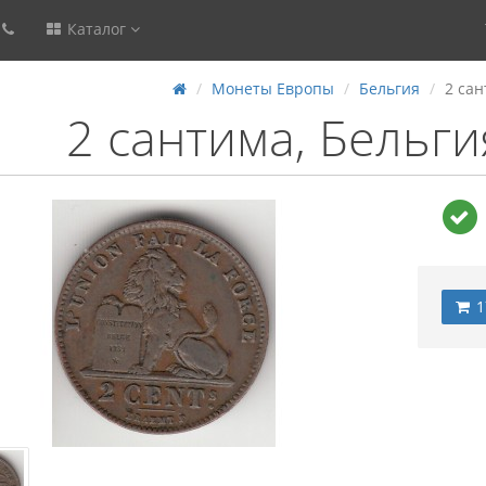
Каталог
Монеты Европы
Бельгия
2 сан
2 сантима, Бельги
1