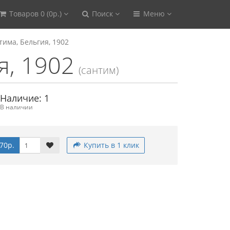
Товаров 0 (0р.)
Поиск
Меню
тима, Бельгия, 1902
я, 1902
(сантим)
Наличие: 1
В наличии
70р.
Купить в 1 клик