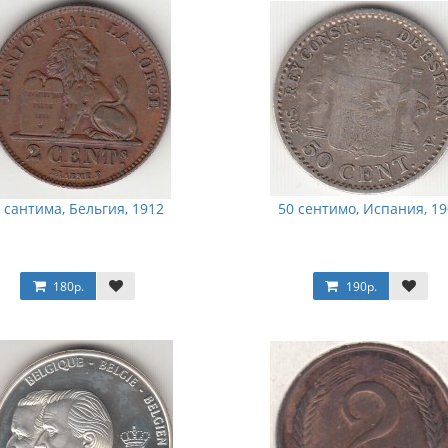
 сантима, Бельгия, 1912
50 сентимо, Испания, 19
180р.
190р.