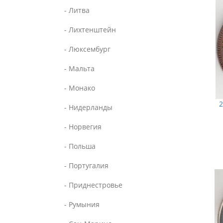
- Литва
- Лихтенштейн
- Люксембург
- Мальта
- Монако
2
- Нидерланды
- Норвегия
- Польша
- Португалия
- Приднестровье
- Румыния