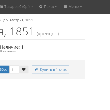
Товаров 0 (0р.)
Поиск
Меню
йцер, Австрия, 1851
я, 1851
(крейцер)
Наличие: 1
В наличии
50р.
Купить в 1 клик