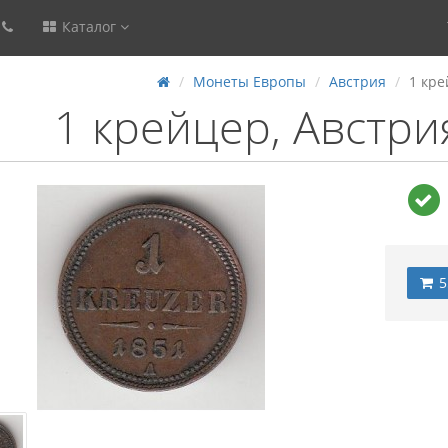
Каталог
Монеты Европы
Австрия
1 кре
1 крейцер, Австри
5