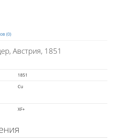
в (0)
ер, Австрия, 1851
1851
Cu
XF+
ения