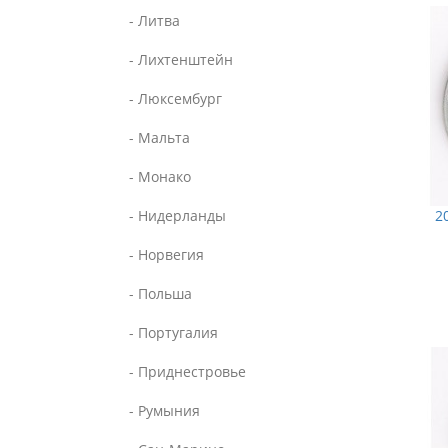
- Литва
- Лихтенштейн
- Люксембург
- Мальта
- Монако
- Нидерланды
2
- Норвегия
- Польша
- Португалия
- Приднестровье
- Румыния