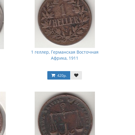
1 геллер, Германская Восточная
Африка, 1911
420р.