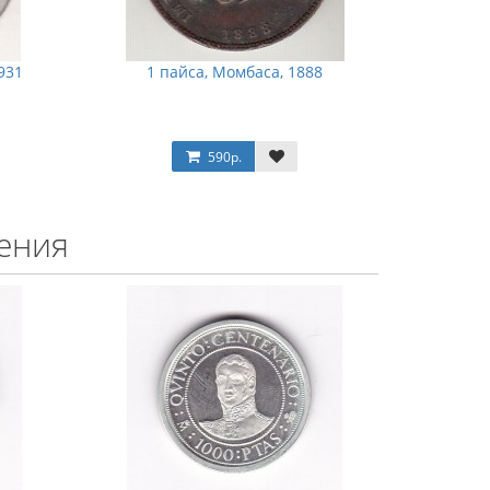
931
1 пайса, Момбаса, 1888
590р.
ения