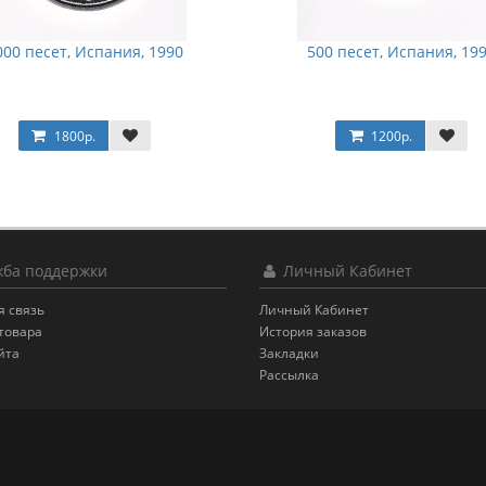
000 песет, Испания, 1990
500 песет, Испания, 19
1800р.
1200р.
ба поддержки
Личный Кабинет
я связь
Личный Кабинет
товара
История заказов
йта
Закладки
Рассылка