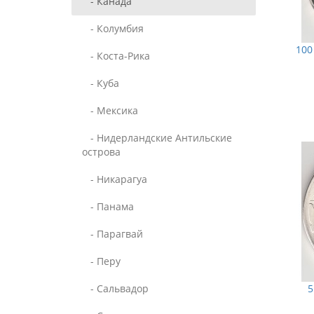
- Канада
- Колумбия
100
- Коста-Рика
- Куба
- Мексика
- Нидерландские Антильские
острова
- Никарагуа
- Панама
- Парагвай
- Перу
- Сальвадор
5