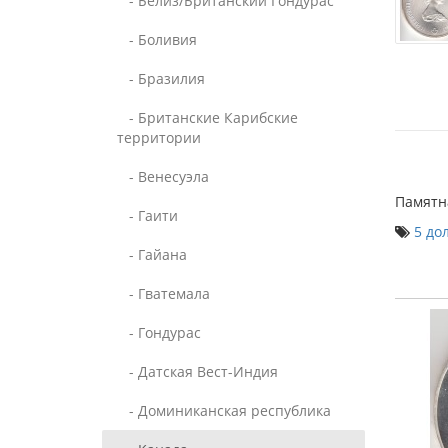
- Белиз/Британский Гондурас
- Боливия
- Бразилия
- Британские Карибские
территории
- Венесуэла
Памятн
- Гаити
5 до
- Гайана
- Гватемала
- Гондурас
- Датская Вест-Индия
- Доминиканская республика