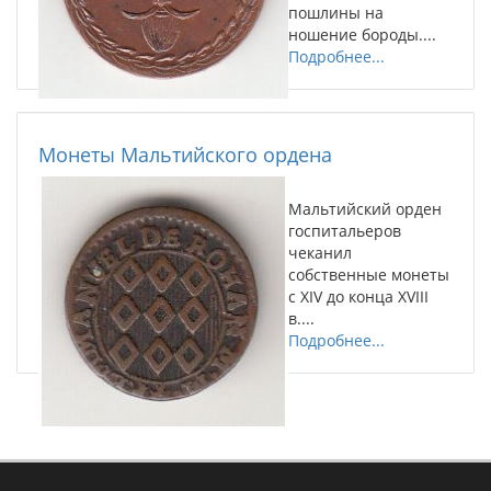
пошлины на
ношение бороды....
Подробнее...
Монеты Мальтийского ордена
Мальтийский орден
госпитальеров
чеканил
собственные монеты
с XIV до конца XVIII
в....
Подробнее...