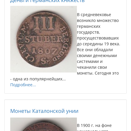
Деньги германских княжеств
В средневековье
возникло множество
германских
государств,
просуществовавших
до середины 19 века.
Все они обладали
своими денежными
системами и
чеканили свои
монеты. Сегодня это
- одна из популярнейших...
Подробнее...
Монеты Каталонской унии
В 1900 г. на фоне