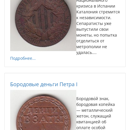
национального
кризиса в Испании
Каталония стремится
к независимости.
Сепаратисты уже
выпустили свои
монеты, но попытка
отделиться от
метрополии не
удалась....
Подробнее...
Бородовые деньги Петра I
Бородово́й знак,
бородовая копейка
— металлический
жетон, служащий
квитанцией об
оплате особой