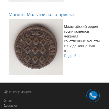
Монеты Мальтийского ордена
Мальтийский орден
госпитальеров
чеканил
собственные монеты
с XIV до конца XVIII
в....
Подробнее...
Информация
О нас
Доставка