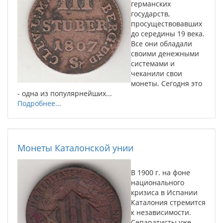
германских
государств,
просуществовавших
до середины 19 века.
Все они обладали
своими денежными
системами и
чеканили свои
монеты. Сегодня это
- одна из популярнейших...
Подробнее...
Монеты Каталонской унии
В 1900 г. на фоне
национального
кризиса в Испании
Каталония стремится
к независимости.
Сепаратисты уже