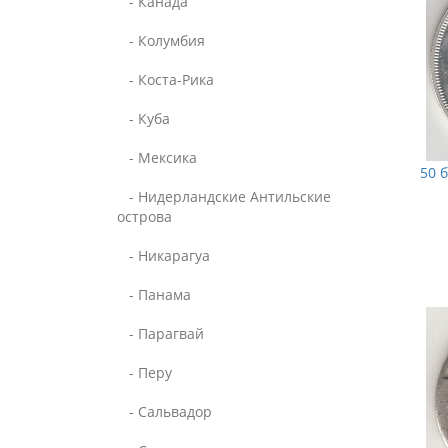
- Канада
- Колумбия
- Коста-Рика
- Куба
- Мексика
50 
- Нидерландские Антильские
острова
- Никарагуа
- Панама
- Парагвай
- Перу
- Сальвадор