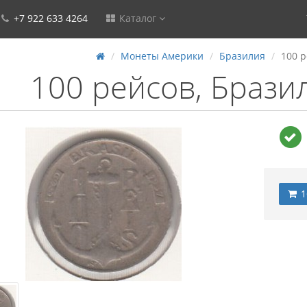
+7 922 633 4264
Каталог
Монеты Америки
Бразилия
100 р
100 рейсов, Брази
1