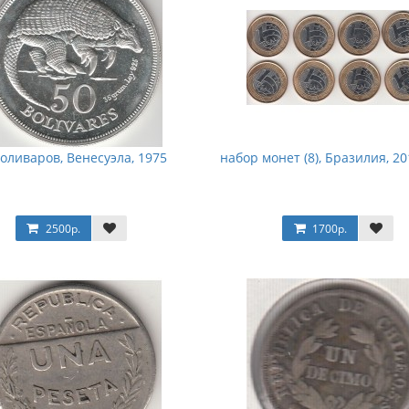
боливаров, Венесуэла, 1975
набор монет (8), Бразилия, 2
2500р.
1700р.