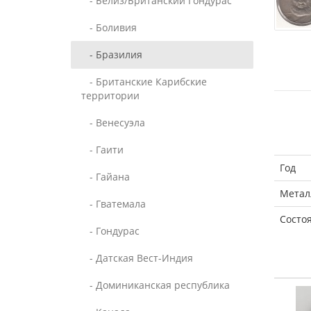
- Белиз/Британский Гондурас
- Боливия
- Бразилия
- Британские Карибские
территории
- Венесуэла
- Гаити
Год
- Гайана
Метал
- Гватемала
Состо
- Гондурас
- Датская Вест-Индия
- Доминиканская республика