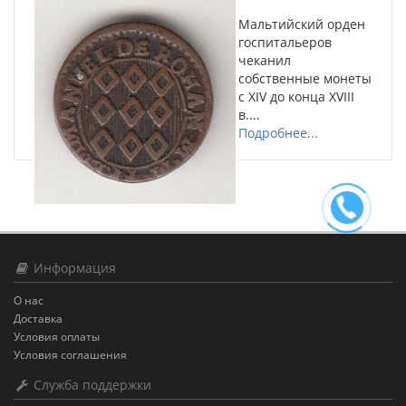
Мальтийский орден
госпитальеров
чеканил
собственные монеты
с XIV до конца XVIII
в....
Подробнее...
Информация
О нас
Доставка
Условия оплаты
Условия соглашения
Служба поддержки