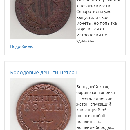
к независимости.
Сепаратисты уже
выпустили свои
монеты, но попытка
отделиться от
метрополии не
удалась....
Подробнее...
Бородовые деньги Петра I
Бородово́й знак,
бородовая копейка
— металлический
жетон, служащий
квитанцией об
оплате особой
пошлины на
ношение бороды....