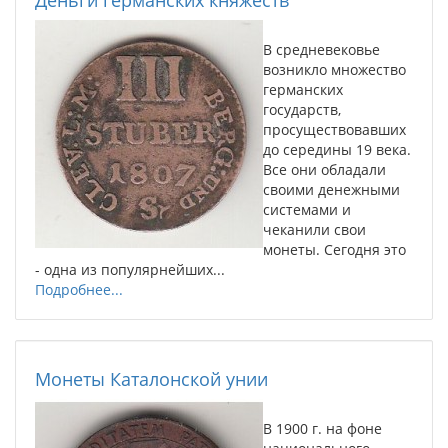
Деньги германских княжеств
В средневековье
возникло множество
германских
государств,
просуществовавших
до середины 19 века.
Все они обладали
своими денежными
системами и
чеканили свои
монеты. Сегодня это
- одна из популярнейших...
Подробнее...
Монеты Каталонской унии
В 1900 г. на фоне