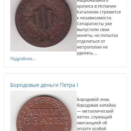
национального
кризиса в Испании
Каталония стремится
к независимости.
Сепаратисты уже
выпустили свои
монеты, но попытка
отделиться от
метрополии не
удалась....
Подробнее...
Бородовые деньги Петра I
Бородово́й знак,
бородовая копейка
— металлический
жетон, служащий
квитанцией об
оплате особой