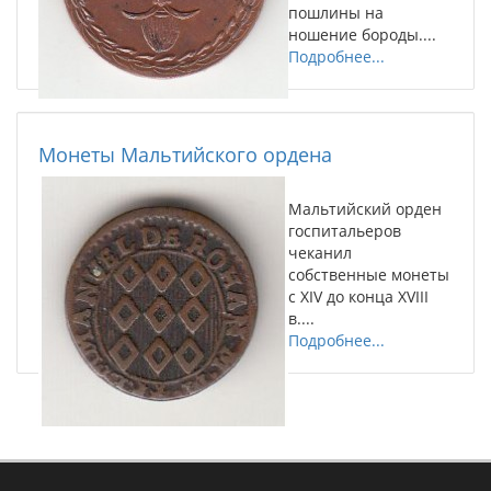
пошлины на
ношение бороды....
Подробнее...
Монеты Мальтийского ордена
Мальтийский орден
госпитальеров
чеканил
собственные монеты
с XIV до конца XVIII
в....
Подробнее...