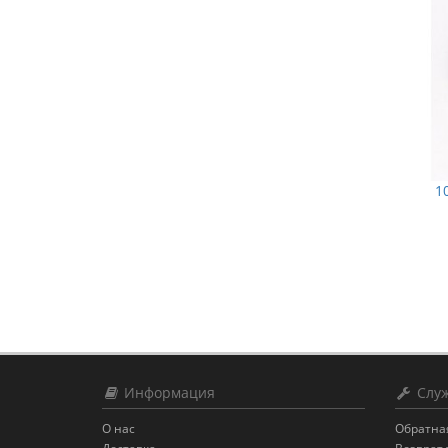
1
Информация
Служ
О нас
Обратна