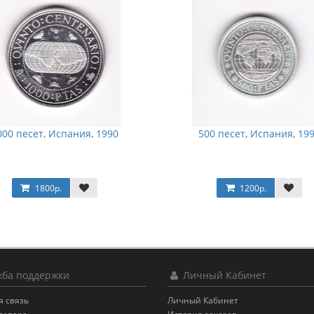
000 песет, Испания, 1990
500 песет, Испания, 19
1800р.
1200р.
ба поддержки
Личный Кабинет
я связь
Личный Кабинет