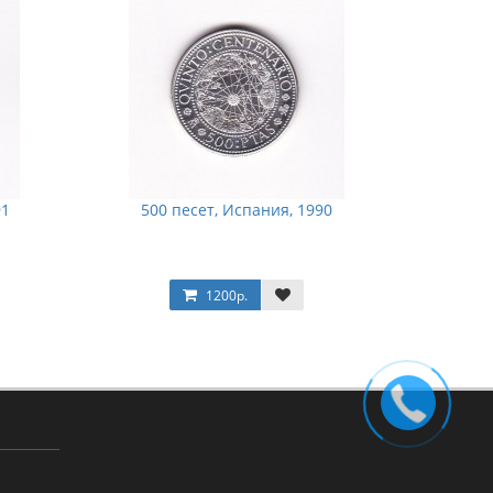
91
500 песет, Испания, 1990
1200р.