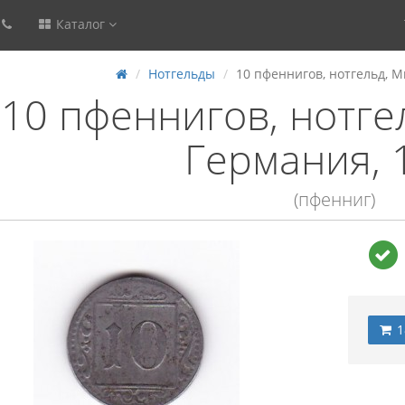
Каталог
Нотгельды
10 пфеннигов, нотгельд, М
10 пфеннигов, нотге
Германия, 
(пфенниг)
1