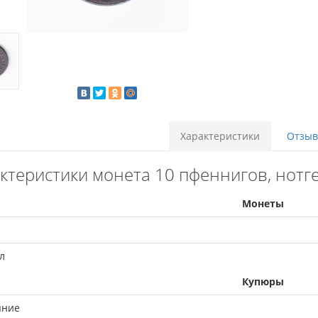
Характеристики
Отзыво
ктеристики монета 10 пфеннигов, нотг
Монеты
л
Купюры
яние