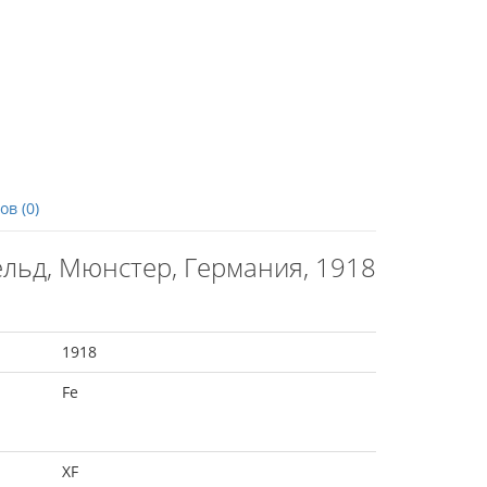
в (0)
ельд, Мюнстер, Германия, 1918
1918
Fe
XF