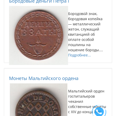
Бородовые деньги Петра I
Бородово́й знак,
бородовая копейка
— металлический
жетон, служащий
квитанцией об
оплате особой
пошлины на
ношение бороды....
Подробнее...
Монеты Мальтийского ордена
Мальтийский орден
госпитальеров
чеканил
собственные монеты
с XIV до конца XVIII