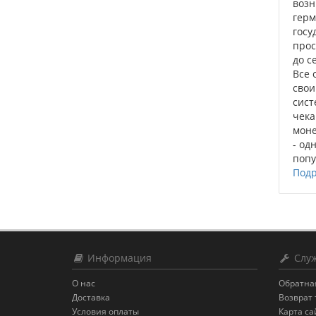
возн
герм
госу
про
до с
Все 
сво
сист
чека
моне
- од
попу
Подр
Информация
Служ
О нас
Обратна
Доставка
Возврат 
Условия оплаты
Карта са