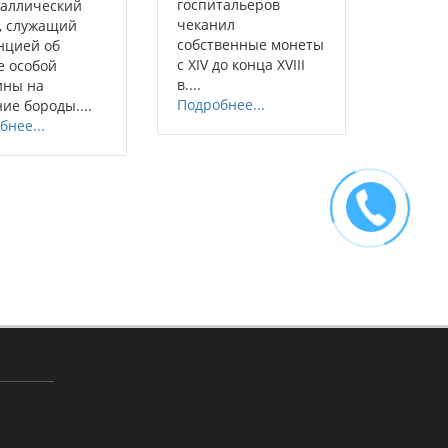
госпитальеров
аллический
чеканил
, служащий
собственные монеты
нцией об
с XIV до конца XVIII
е особой
в....
ины на
Подробнее...
ие бороды....
бнее...