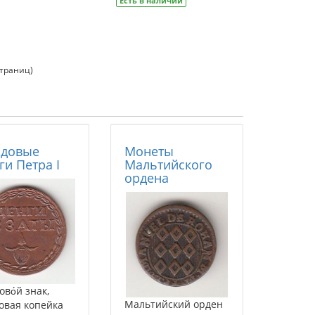
Есть в наличии
страниц)
одовые
Монеты
ги Петра I
Мальтийского
ордена
во́й знак,
Мальтийский орден
овая копейка