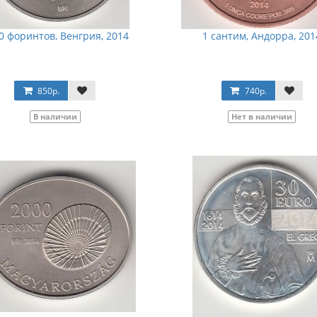
0 форинтов, Венгрия, 2014
1 сантим, Андорра, 201
850р.
740р.
В наличии
Нет в наличии