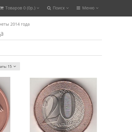
Товаров 0 (0р.)
Поиск
Меню
еты 2014 года
да
ать:
15