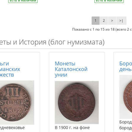
Есть в наличии
Есть в наличии
1
2
>
>|
Показано с 1 по 15 из 18 (всего 2 
ты и История (блог нумизмата)
ьги
Монеты
Бор
манских
Каталонской
день
жеств
унии
Бородо
едневековье
В 1900 г. на фоне
бород