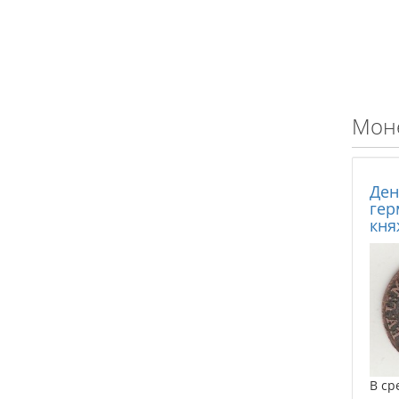
Моне
Ден
гер
кня
В ср