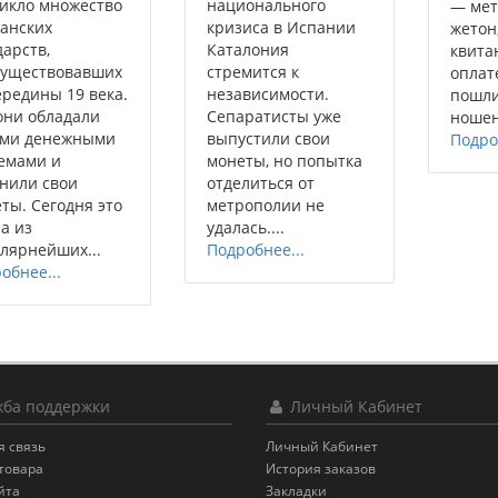
икло множество
национального
— мет
анских
кризиса в Испании
жетон
дарств,
Каталония
квита
существовавших
стремится к
оплат
ередины 19 века.
независимости.
пошл
они обладали
Сепаратисты уже
ношен
ими денежными
выпустили свои
Подро
емами и
монеты, но попытка
нили свои
отделиться от
ты. Сегодня это
метрополии не
на из
удалась....
лярнейших...
Подробнее...
обнее...
ба поддержки
Личный Кабинет
я связь
Личный Кабинет
товара
История заказов
йта
Закладки