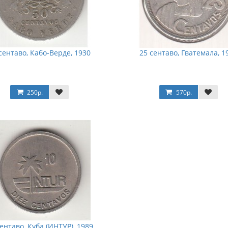
сентаво, Кабо-Верде, 1930
25 сентаво, Гватемала, 1
250р.
570р.
сентаво, Куба (ИНТУР), 1989