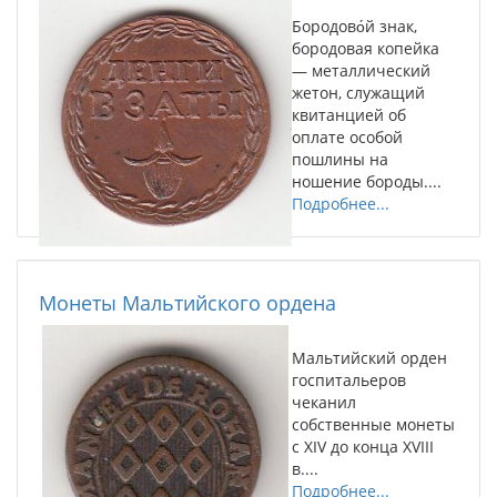
Бородово́й знак,
бородовая копейка
— металлический
жетон, служащий
квитанцией об
оплате особой
пошлины на
ношение бороды....
Подробнее...
Монеты Мальтийского ордена
Мальтийский орден
госпитальеров
чеканил
собственные монеты
с XIV до конца XVIII
в....
Подробнее...