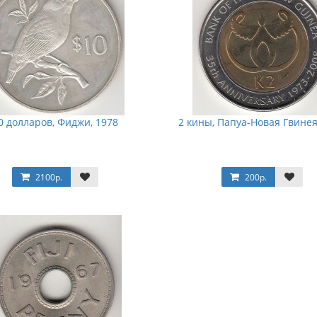
0 долларов, Фиджи, 1978
2 кины, Папуа-Новая Гвинея
2100р.
200р.