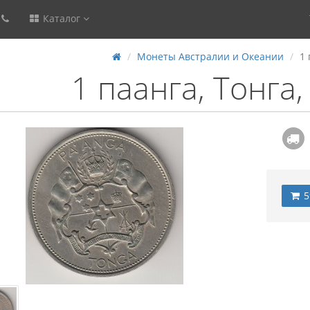
Каталог
Монеты Австралии и Океании
1 
1 паанга, Тонга,
5