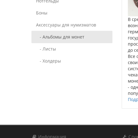
Нотгельды
Боны
В ср
Аксессуары для нумизматов
возн
герм
- Альбомы для монет
госу
про
- Листы
до с
Все 
- Холдеры
сво
сист
чека
моне
- од
попу
Подр
Информация
Служ