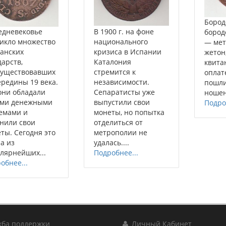
Бородо
едневековье
В 1900 г. на фоне
бород
икло множество
национального
— мет
анских
кризиса в Испании
жетон
дарств,
Каталония
квита
существовавших
стремится к
оплат
ередины 19 века.
независимости.
пошл
они обладали
Сепаратисты уже
ношен
ими денежными
выпустили свои
Подро
емами и
монеты, но попытка
нили свои
отделиться от
ты. Сегодня это
метрополии не
на из
удалась....
лярнейших...
Подробнее...
обнее...
ба поддержки
Личный Кабинет