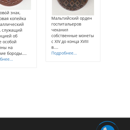
во́й знак,
Мальтийский орден
овая копейка
госпитальеров
аллический
чеканил
, служащий
собственные монеты
нцией об
с XIV до конца XVIII
е особой
в....
ины на
Подробнее...
ие бороды....
бнее...