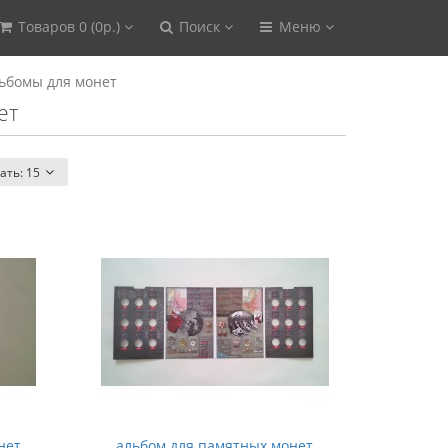
Товаров 0 (0р.)
Поиск
Меню
ьбомы для монет
ет
ать:
15
нет
альбом для памятных монет