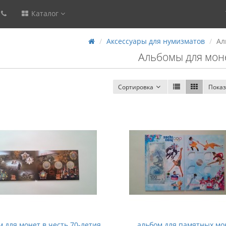
Каталог
Аксессуары для нумизматов
Ал
Альбомы для мон
Сортировка
Показ
м для монет в честь 70-летия
альбом для памятных мо