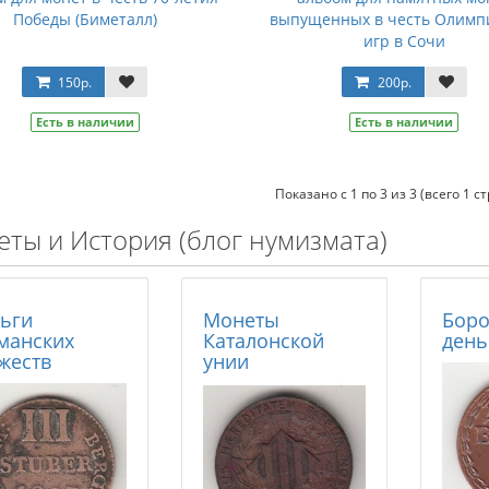
Победы (Биметалл)
выпущенных в честь Олимп
игр в Сочи
150р.
200р.
Есть в наличии
Есть в наличии
Показано с 1 по 3 из 3 (всего 1 с
ты и История (блог нумизмата)
ьги
Монеты
Бор
манских
Каталонской
день
жеств
унии