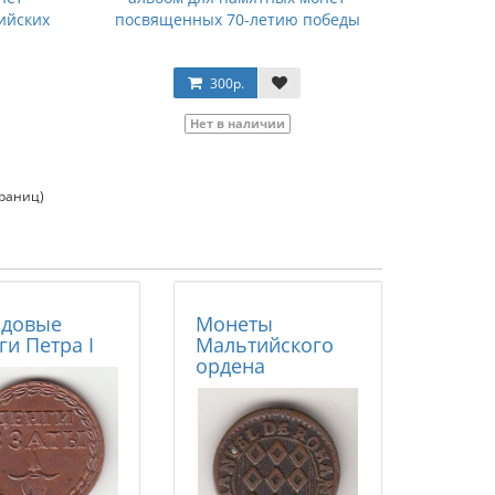
ийских
посвященных 70-летию победы
300р.
Нет в наличии
траниц)
одовые
Монеты
ги Петра I
Мальтийского
ордена