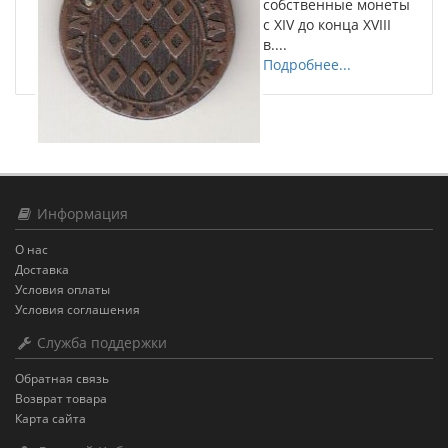
собственные монеты
с XIV до конца XVIII
в....
Подробнее...
Информация
О нас
Доставка
Условия оплаты
Условия соглашения
Служба поддержки
Обратная связь
Возврат товара
Карта сайта