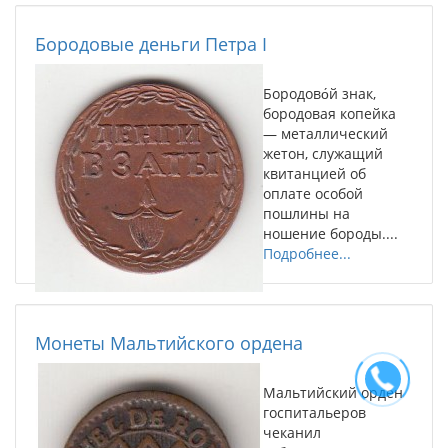
Бородовые деньги Петра I
Бородово́й знак,
бородовая копейка
— металлический
жетон, служащий
квитанцией об
оплате особой
пошлины на
ношение бороды....
Подробнее...
Монеты Мальтийского ордена
Мальтийский орден
госпитальеров
чеканил