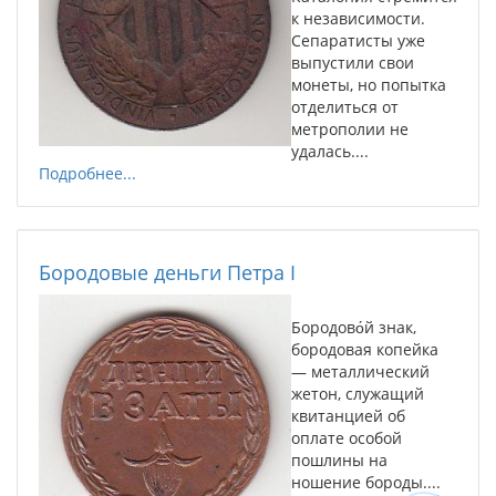
к независимости.
Сепаратисты уже
выпустили свои
монеты, но попытка
отделиться от
метрополии не
удалась....
Подробнее...
Бородовые деньги Петра I
Бородово́й знак,
бородовая копейка
— металлический
жетон, служащий
квитанцией об
оплате особой
пошлины на
ношение бороды....