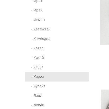
- Ирак
- Иран
- Йемен
- Казахстан
- Камбоджа
- Катар
- Китай
- КНДР
- Корея
- Кувейт
- Лаос
- Ливан