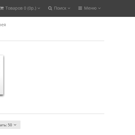
Товаров 0 (0р.)
Поиск
Меню
рея
ать:
50