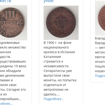
жеств
унии
Бородо
едневековье
В 1900 г. на фоне
бород
икло множество
национального
— мет
анских
кризиса в Испании
жетон
дарств,
Каталония
квита
существовавших
стремится к
оплат
ередины 19 века.
независимости.
пошл
они обладали
Сепаратисты уже
ношен
ими денежными
выпустили свои
Подро
емами и
монеты, но попытка
нили свои
отделиться от
ты. Сегодня это
метрополии не
на из
удалась....
лярнейших...
Подробнее...
обнее...