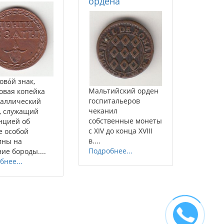
ордена
во́й знак,
Мальтийский орден
овая копейка
госпитальеров
аллический
чеканил
, служащий
собственные монеты
нцией об
с XIV до конца XVIII
е особой
в....
ины на
Подробнее...
ие бороды....
бнее...