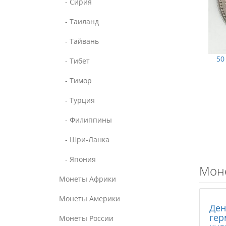
- Сирия
- Таиланд
- Тайвань
50
- Тибет
- Тимор
- Турция
- Филиппины
- Шри-Ланка
- Япония
Моне
Монеты Африки
Монеты Америки
Ден
гер
Монеты России