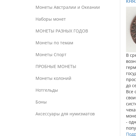
кня
Монеты Австралии и Океании
Наборы монет
МОНЕТЫ РАЗНЫХ ГОДОВ
Монеты по темам
Монеты Спорт
В ср
возн
ПРОБНЫЕ МОНЕТЫ
герм
госу
Монеты колоний
про
до с
Нотгельды
Все 
сво
Боны
сист
чека
Аксессуары для нумизматов
моне
- од
попу
Подр