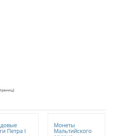
страниц)
одовые
Монеты
ги Петра I
Мальтийского