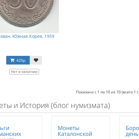
 хван, Южная Корея, 1959
420р.
Нет в наличии
Показано с 1 по 10 из 10 (всего 1 
ты и История (блог нумизмата)
ьги
Монеты
Бор
манских
Каталонской
день