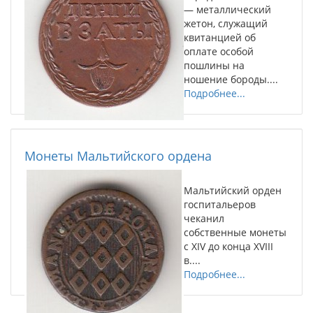
— металлический
жетон, служащий
квитанцией об
оплате особой
пошлины на
ношение бороды....
Подробнее...
Монеты Мальтийского ордена
Мальтийский орден
госпитальеров
чеканил
собственные монеты
с XIV до конца XVIII
в....
Подробнее...